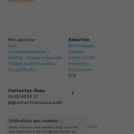
Bonnes affaires
Enceintes
Câbles et Accessoires
Services
Mon approche
Sélection
Quiz
Méthodologie
Comment procéder ?
Sources
Arbitrer : Triangle impossible
Amplis et DAC
7
 règles incontournables
Enceintes
Les petits plus
Accessoires
CGV
Contactez-Nous
06 82 84 39 27
jb@connecticamusica.audio
Utilisation des cookies
© Connectica Musica, 10/2024
Nous utilisons des cookies pour assurer
une expérience de navigation fluide. En