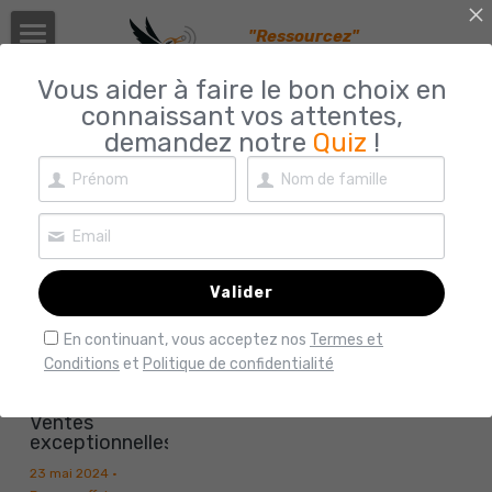
"Ressourcez" 
votre chaîne HIFI !
Découvrir
Vous aider à faire le bon choix en
connaissant vos attentes,
News / Affaires
demandez notre
Quiz
!
Mon approche
Toutes
Bonnes affaires
Sélection
Comment procéder ?
Quiz
Contact
Méthodologie
Valider
Arbitrer : Triangle impossible
Analogique
CGV
En continuant, vous acceptez nos
Termes et
Conditions
et
Politique de confidentialité
7 règles incontournables
Lecteurs/Serveurs
Connexion
/
S'inscrire
Ventes
Les petits plus
DACs
Rechercher
exceptionnelles
23 mai 2024
·
Amplis