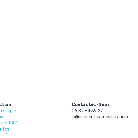
ction
Contactez-Nous
odologie
06 82 84 39 27
ces
jb@
connecticamusica.audio
is et DAC
intes
ssoires