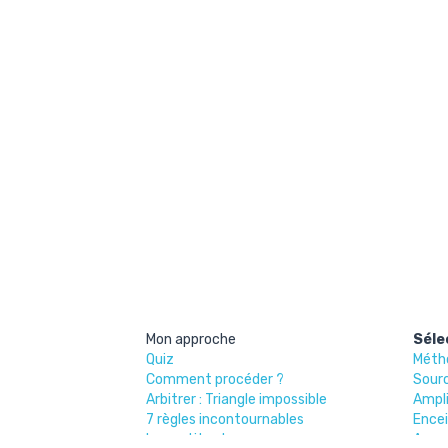
Mon approche
Séle
Quiz
Méth
Comment procéder ?
Sour
Arbitrer : Triangle impossible
Ampl
7
 règles incontournables
Ence
Les petits plus
Acce